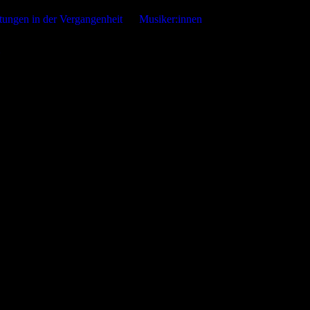
ezeigt, wenn die entsprechende Option aktiviert ist. Die
tungen in der Vergangenheit
Musiker:innen
d der Nachfrage angepassten Erscheinungsbilds der Seite.
on Drittanbietern zur Verfügung gestellt werden, sowie die
den. Diese Drittanbieter können eigene Cookies setzen, z.B. um die
Musik, Kunst und Kultur