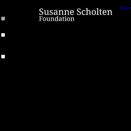
Cookie-Einstellungen
Diese Webseite verwendet Cookies, um Besuchern ein optimales Nutzerer
Über 
Datenverarbeitung kann dann auch in einem Drittland erfolgen. Weiter
Technisch notwendige
Diese Cookies sind zum Betrieb der Webseite notwendig, z.B. zum Sch
Analytische
Diese Cookies werden verwendet, um das Nutzererlebnis weiter zu optim
Ausspielung von personalisierter Werbung durch die Nachverfolgung de
Drittanbieter-Inhalte
Diese Webseite bietet möglicherweise Inhalte oder Funktionalitäten an,
Nutzeraktivität zu verfolgen oder ihre Angebote zu personalisieren und
Ablehnen
Alle akzeptieren
Susanne-Scholte
Speichern