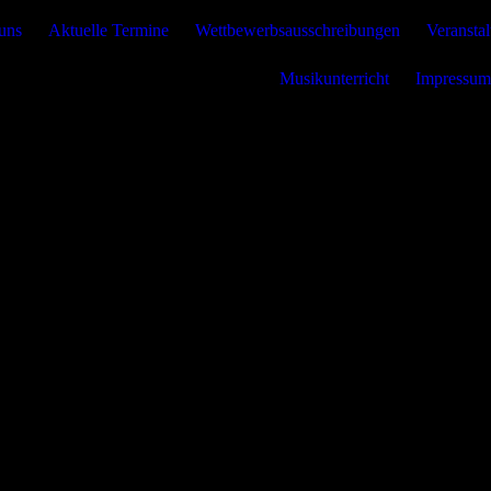
lebnis zu bieten. Bestimmte Inhalte von Drittanbietern werden nur ang
uns
Aktuelle Termine
Wettbewerbsausschreibungen
Veranstal
e Informationen hierzu in der Datenschutzerklärung.
Musikunterricht
Impressum
utz vor Hackerangriffen und zur Gewährleistung eines konsistenten un
ieren. Hierunter fallen auch Statistiken, die dem Webseitenbetreiber v
r Nutzeraktivität über verschiedene Webseiten.
 die von Drittanbietern eigenverantwortlich zur Verfügung gestellt wer
 zu optimieren.
n-Foundation
Stiftung zur Förderung von 